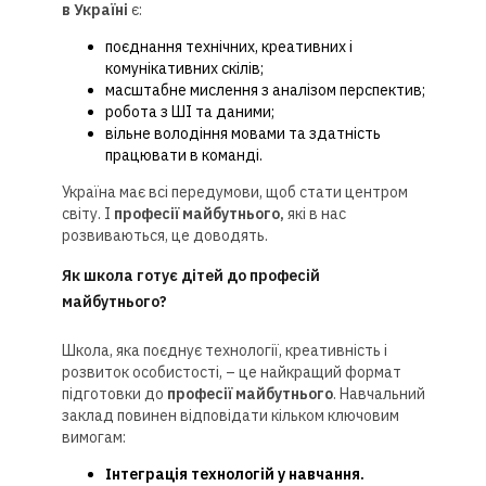
в Україні
є:
поєднання технічних, креативних і
комунікативних скілів;
масштабне мислення з аналізом перспектив;
робота з ШІ та даними;
вільне володіння мовами та здатність
працювати в команді.
Україна має всі передумови, щоб стати центром
світу. І
професії майбутнього,
які в нас
розвиваються, це доводять.
Як школа готує дітей до професій
майбутнього?
Школа, яка поєднує технології, креативність і
розвиток особистості, – це найкращий формат
підготовки до
професії майбутнього
. Навчальний
заклад повинен відповідати кільком ключовим
вимогам:
Інтеграція технологій у навчання.