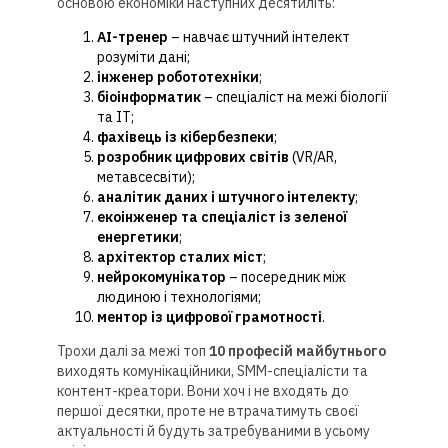
основою економіки наступних десятиліть:
AI-тренер
– навчає штучний інтелект
розуміти дані;
інженер робототехніки
;
біоінформатик
– спеціаліст на межі біології
та ІТ;
фахівець із кібербезпеки
;
розробник цифрових світів
(VR/AR,
метавсесвіти);
аналітик даних і штучного інтелекту
;
екоінженер та спеціаліст із зеленої
енергетики
;
архітектор сталих міст
;
нейрокомунікатор
– посередник між
людиною і технологіями;
ментор із цифрової грамотності
.
Трохи далі за межі топ
10 професій майбутнього
виходять комунікаційники, SMM-спеціалісти та
контент-креатори. Вони хоч і не входять до
першої десятки, проте не втрачатимуть своєї
актуальності й будуть затребуваними в усьому