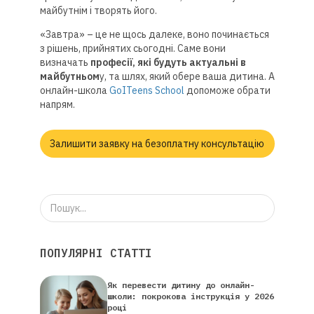
майбутнім і творять його.
«Завтра» – це не щось далеке, воно починається
з рішень, прийнятих сьогодні. Саме вони
визначать
професії, які будуть актуальні в
майбутньом
у, та шлях, який обере ваша дитина. А
онлайн-школа
GoITeens School
допоможе обрати
напрям.
Залишити заявку на безоплатну консультацію
ПОПУЛЯРНІ СТАТТІ
Як перевести дитину до онлайн-
школи: покрокова інструкція у 2026
році