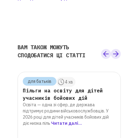
ВАМ ТАКОЖ МОЖУТЬ
СПОДОБАТИСЯ ЦІ СТАТТІ
для батькiв
для
 хв
4 хв
 на
Пільги на освіту для дітей
Що 
6
учасників бойових дій
онл
Освіта — одна зі сфер, де держава
 і
інт
підтримує родини військовослужбовців. У
Онлай
2026 році для дітей учасників бойових дій
альте
е
діє низка піль
Читати далі...
Водно
си,
прогр
р