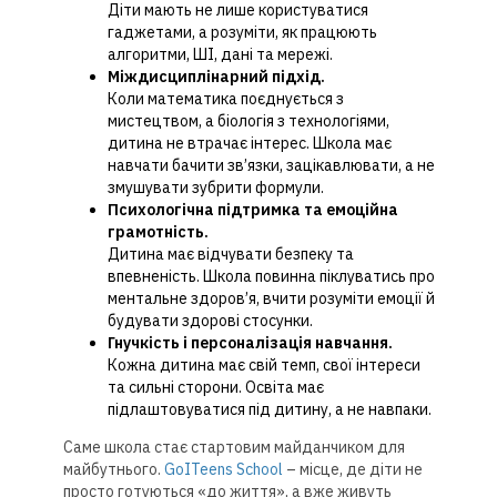
Діти мають не лише користуватися
гаджетами, а розуміти, як працюють
алгоритми, ШІ, дані та мережі.
Міждисциплінарний підхід.
Коли математика поєднується з
мистецтвом, а біологія з технологіями,
дитина не втрачає інтерес. Школа має
навчати бачити зв’язки, зацікавлювати, а не
змушувати зубрити формули.
Психологічна підтримка та емоційна
грамотність.
Дитина має відчувати безпеку та
впевненість. Школа повинна піклуватись про
ментальне здоров’я, вчити розуміти емоції й
будувати здорові стосунки.
Гнучкість і персоналізація навчання.
Кожна дитина має свій темп, свої інтереси
та сильні сторони. Освіта має
підлаштовуватися під дитину, а не навпаки.
Саме школа стає стартовим майданчиком для
майбутнього.
GoITeens School
– місце, де діти не
просто готуються «до життя», а вже живуть