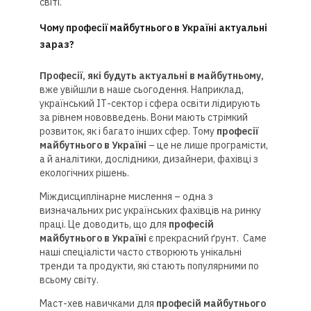
світі.
Чому професії майбутнього в Україні актуальні
зараз?
Професії, які будуть актуальні в майбутньому,
вже увійшли в наше сьогодення. Наприклад,
український ІТ-сектор і сфера освіти лідирують
за рівнем нововведень. Вони мають стрімкий
розвиток, як і багато інших сфер. Тому
професії
майбутнього в Україні
– це не лише програмісти,
а й аналітики, дослідники, дизайнери, фахівці з
екологічних рішень.
Міждисциплінарне мислення – одна з
визначальних рис українських фахівців на ринку
праці. Це доводить, що для
професій
майбутнього в Україні
є прекрасний ґрунт. Саме
наші спеціалісти часто створюють унікальні
тренди та продукти, які стають популярними по
всьому світу.
Маст-хев навичками для
професій майбутнього