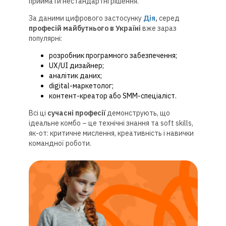
приймати нестандартні рішення.
За даними цифрового застосунку
Дія
,
серед
професій майбутнього в Україні
вже зараз
популярні:
розробник програмного забезпечення;
UX/UI дизайнер;
аналітик даних;
digital-маркетолог;
контент-креатор або SMM-спеціаліст.
Всі ці
сучасні професії
демонструють, що
ідеальне комбо – це технічні знання та soft skills,
як-от: критичне мислення, креативність і навички
командної роботи.