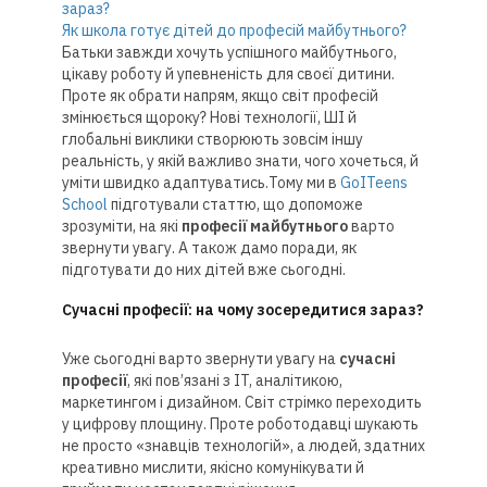
зараз?
Як школа готує дітей до професій майбутнього?
Батьки завжди хочуть успішного майбутнього,
цікаву роботу й упевненість для своєї дитини.
Проте як обрати напрям, якщо світ професій
змінюється щороку? Нові технології, ШІ й
глобальні виклики створюють зовсім іншу
реальність, у якій важливо знати, чого хочеться, й
уміти швидко адаптуватись.Тому ми в
GoITeens
School
підготували статтю, що допоможе
зрозуміти, на які
професії майбутнього
варто
звернути увагу. А також дамо поради, як
підготувати до них дітей вже сьогодні.
Сучасні професії: на чому зосередитися зараз?
Уже сьогодні варто звернути увагу на
сучасні
професії
, які пов’язані з IT, аналітикою,
маркетингом і дизайном. Світ стрімко переходить
у цифрову площину. Проте роботодавці шукають
не просто «знавців технологій», а людей, здатних
креативно мислити, якісно комунікувати й