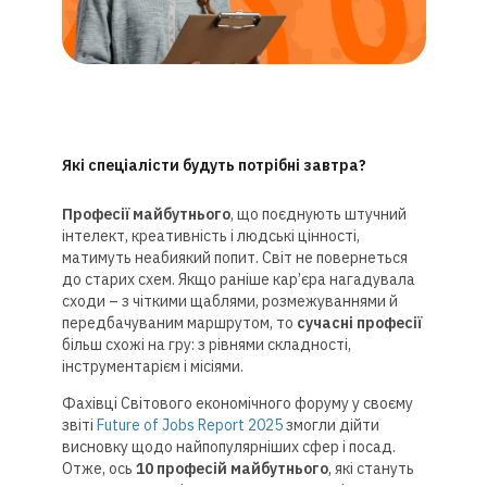
Які спеціалісти будуть потрібні завтра?
Професії майбутнього
, що поєднують штучний
інтелект, креативність і людські цінності,
матимуть неабиякий попит. Світ не повернеться
до старих схем. Якщо раніше кар’єра нагадувала
сходи – з чіткими щаблями, розмежуваннями й
передбачуваним маршрутом, то
сучасні професії
більш схожі на гру: з рівнями складності,
інструментарієм і місіями.
Фахівці Світового економічного форуму у своєму
звіті
Future of Jobs Report 2025
змогли дійти
висновку щодо найпопулярніших сфер і посад.
Отже, ось
10 професій майбутнього
, які стануть