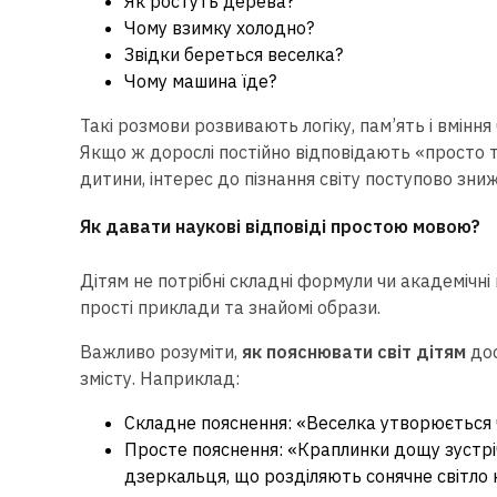
Як ростуть дерева?
Чому взимку холодно?
Звідки береться веселка?
Чому машина їде?
Такі розмови розвивають логіку, пам’ять і вмінн
Якщо ж дорослі постійно відповідають «просто т
дитини, інтерес до пізнання світу поступово зни
Як давати наукові відповіді простою мовою?
Дітям не потрібні складні формули чи академіч
прості приклади та знайомі образи.
Важливо розуміти,
як пояснювати світ дітям
дос
змісту. Наприклад:
Складне пояснення: «Веселка утворюється ч
Просте пояснення: «Краплинки дощу зустрі
дзеркальця, що розділяють сонячне світло 