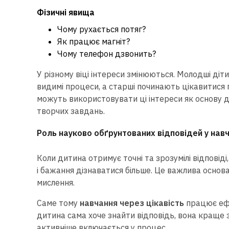
Фізичні явища
Чому рухається потяг?
Як працює магніт?
Чому телефон дзвонить?
У різному віці інтереси змінюються. Молодші діт
видимі процеси, а старші починають цікавитися
можуть використовувати ці інтереси як основу дл
творчих завдань.
Роль науково обґрунтованих відповідей у навч
Коли дитина отримує точні та зрозумілі відповіді
і бажання дізнаватися більше. Це важлива основ
мислення.
Саме тому
навчання через цікавість
працює ефе
дитина сама хоче знайти відповідь, вона краще
активніше включається у процес.