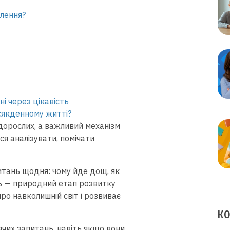
слення?
і через цікавість
всякденному житті?
 дорослих, а важливий механізм
ся аналізувати, помічати
итань щодня: чому йде дощ, як
сть — природний етап розвитку
о навколишній світ і розвиває
КО
чих запитань, навіть якщо вони