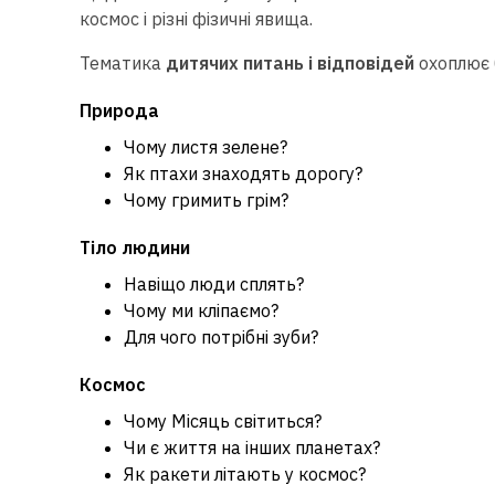
космос і різні фізичні явища.
Тематика
дитячих питань і відповідей
охоплює 
Природа
Чому листя зелене?
Як птахи знаходять дорогу?
Чому гримить грім?
Тіло людини
Навіщо люди сплять?
Чому ми кліпаємо?
Для чого потрібні зуби?
Космос
Чому Місяць світиться?
Чи є життя на інших планетах?
Як ракети літають у космос?