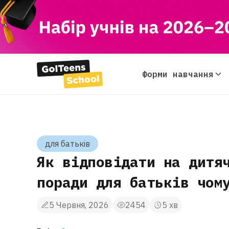
Форми навчання
Всi форми навч
Початкова школ
Середня школа
для батькiв
Старша школа
Як відповідати на дитя
Для дітей за к
Екстерн
поради для батьків чом
5 Червня, 2026
2454
5 хв