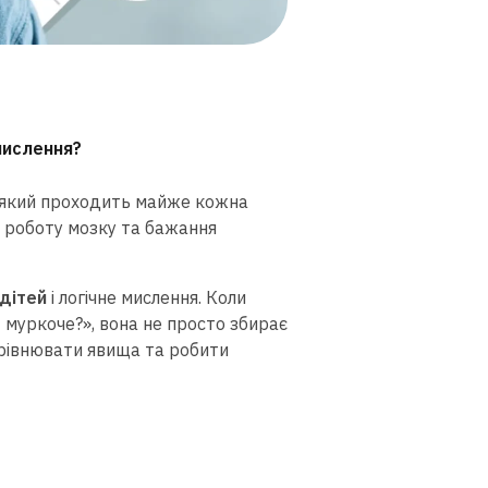
мислення?
з який проходить майже кожна
у роботу мозку та бажання
 дітей
і логічне мислення. Коли
 муркоче?», вона не просто збирає
орівнювати явища та робити