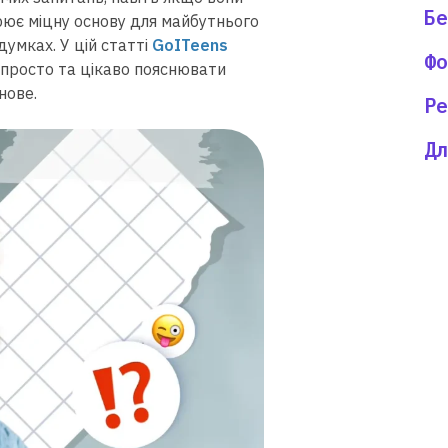
Бе
рює міцну основу для майбутнього
думках. У цій статті
GoITeens
Фо
 просто та цікаво пояснювати
 нове.
Ре
Дл