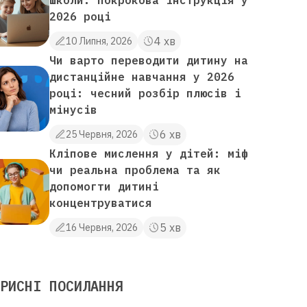
школи: покрокова інструкція у
2026 році
4 хв
10 Липня, 2026
Чи варто переводити дитину на
дистанційне навчання у 2026
році: чесний розбір плюсів і
мінусів
6 хв
25 Червня, 2026
Кліпове мислення у дітей: міф
чи реальна проблема та як
допомогти дитині
концентруватися
5 хв
16 Червня, 2026
РИСНІ ПОСИЛАННЯ