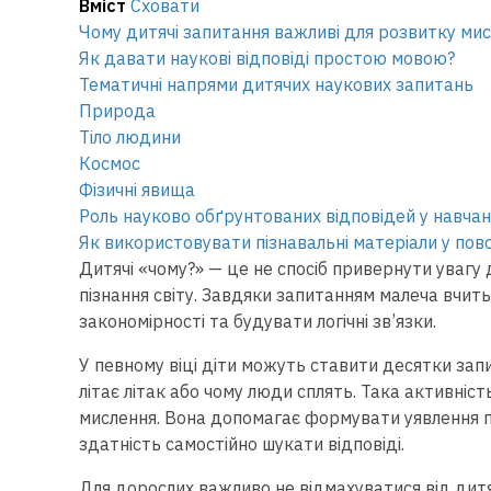
Вміст
Сховати
Чому дитячі запитання важливі для розвитку ми
Як давати наукові відповіді простою мовою?
Тематичні напрями дитячих наукових запитань
Природа
Тіло людини
Космос
Фізичні явища
Роль науково обґрунтованих відповідей у навчанн
Як використовувати пізнавальні матеріали у по
Дитячі «чому?» — це не спосіб привернути увагу
пізнання світу. Завдяки запитанням малеча вчить
закономірності та будувати логічні зв’язки.
У певному віці діти можуть ставити десятки зап
літає літак або чому люди сплять. Така активні
мислення. Вона допомагає формувати уявлення пр
здатність самостійно шукати відповіді.
Для дорослих важливо не відмахуватися від дитя