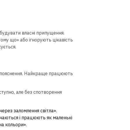
я будувати власні припущення.
ому що» або ігнорують цікавість
жується.
ні пояснення. Найкраще працюють
тупно, але без спотворення
ерез заломлення світла».
чаються і працюють як маленькі
на кольори».