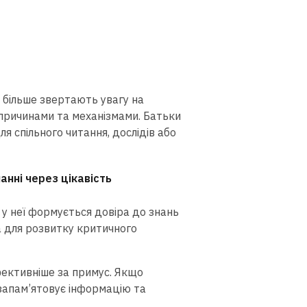
и більше звертають увагу на
 причинами та механізмами. Батьки
я спільного читання, дослідів або
анні через цікавість
, у неї формується довіра до знань
а для розвитку критичного
ктивніше за примус. Якщо
 запам’ятовує інформацію та