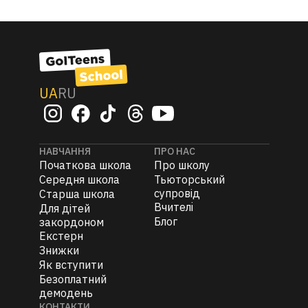
UA
RU
НАВЧАННЯ
ПРО НАС
Початкова школа
Про школу
Середня школа
Тьюторський
супровід
Старша школа
Вчителi
Для дітей
Блог
закордоном
Екстерн
Знижки
Як вступити
Безоплатний
демодень
КОНТАКТИ