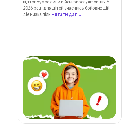
підтримує родини військовослужбовців. У
Онлай
2026 році для дітей учасників бойових дій
альте
е
діє низка піль
Читати далі...
Водно
си,
прогр
р