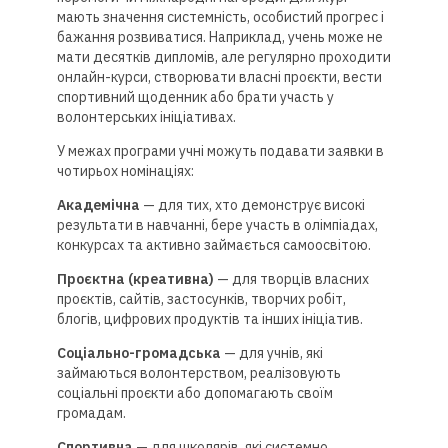
мають значення системність, особистий прогрес і
бажання розвиватися. Наприклад, учень може не
мати десятків дипломів, але регулярно проходити
онлайн-курси, створювати власні проєкти, вести
спортивний щоденник або брати участь у
волонтерських ініціативах.
У межах програми учні можуть подавати заявки в
чотирьох номінаціях:
Академічна
— для тих, хто демонструє високі
результати в навчанні, бере участь в олімпіадах,
конкурсах та активно займається самоосвітою.
Проєктна (креативна)
— для творців власних
проєктів, сайтів, застосунків, творчих робіт,
блогів, цифрових продуктів та інших ініціатив.
Соціально-громадська
— для учнів, які
займаються волонтерством, реалізовують
соціальні проєкти або допомагають своїм
громадам.
Спортивна
— для школярів, які системно