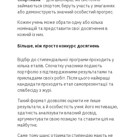
займаються спортом, беруть участь у змаганнях
або демонструють значний особистий прогрес.
Кожен учень може обрати одну або кілька
номінацій та представити свої досягнення в
кожній із них.
Більше, ніж просто конкурс досягнень
Відбір до стипендіальної програми проходить у
кілька етапів. Спочатку учасники подають
портфоліо з підтвердженими результатами та
прикладами своїх робіт. Після цього найкращі
кандидати проходять етап самопрезентації та
співбесіду з журі.
Такий формат дозволяє оцінити не лише
результати, а й особистість учня: його мотивацію,
здатність аналізувати власний досвід,
аргументувати свою позицію та ставити цілі на
майбутнє.
Саме тому шанс отримати стипендію мають не