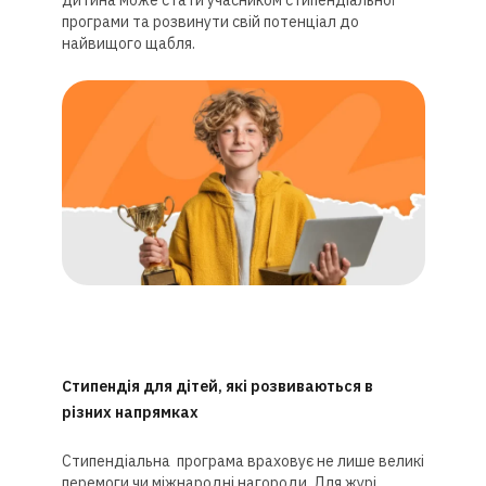
дитина може стати учасником стипендіальної
програми та розвинути свій потенціал до
найвищого щабля.
Стипендія для дітей, які розвиваються в
різних напрямках
Стипендіальна програма враховує не лише великі
перемоги чи міжнародні нагороди. Для журі