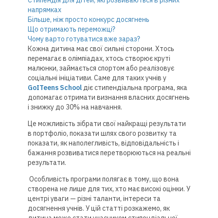
Стипендія для дітей, які розвиваються в різних
напрямках
Більше, ніж просто конкурс досягнень
Що отримають переможці?
Чому варто готуватися вже зараз?
Кожна дитина має свої сильні сторони. Хтось
перемагає в олімпіадах, хтось створює круті
малюнки, займається спортом або реалізовує
соціальні ініціативи. Саме для таких учнів у
GoITeens School
діє стипендіальна програма, яка
допомагає отримати визнання власних досягнень
і знижку до 30% на навчання.
Це можливість зібрати свої найкращі результати
в портфоліо, показати шлях свого розвитку та
показати, як наполегливість, відповідальність і
бажання розвиватися перетворюються на реальні
результати.
Особливість програми полягає в тому, що вона
створена не лише для тих, хто має високі оцінки. У
центрі уваги — різні таланти, інтереси та
досягнення учнів. У цій статті розкажемо, як