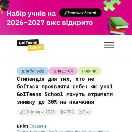
для батькiв
для дiтей
новини
Стипендія для тих, хто не
боїться проявляти себе: як учні
GoITeens School можуть отримати
знижку до 30% на навчання
10 Червня, 2026
4708
3 хв
Вміст
Сховати