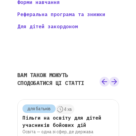
Форми навчання
Реферальна програма та знижки
Для дітей закордоном
ВАМ ТАКОЖ МОЖУТЬ
СПОДОБАТИСЯ ЦІ СТАТТІ
для батькiв
для
 хв
4 хв
 на
Пільги на освіту для дітей
Що 
6
учасників бойових дій
онл
Освіта — одна зі сфер, де держава
 і
інт