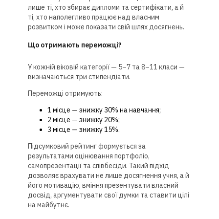
лише ті, хто збирає дипломи та сертифікати, а й
ті, хто наполегливо працює над власним
розвитком і може показати свій шлях досягнень.
Що отримають переможці?
У кожній віковій категорії — 5–7 та 8–11 класи —
визначаються три стипендіати.
Переможці отримують:
1 місце — знижку 30% на навчання;
2 місце — знижку 20%;
3 місце — знижку 15%.
Підсумковий рейтинг формується за
результатами оцінювання портфоліо,
самопрезентації та співбесіди. Такий підхід
дозволяє врахувати не лише досягнення учня, а й
його мотивацію, вміння презентувати власний
досвід, аргументувати свої думки та ставити цілі
на майбутнє.