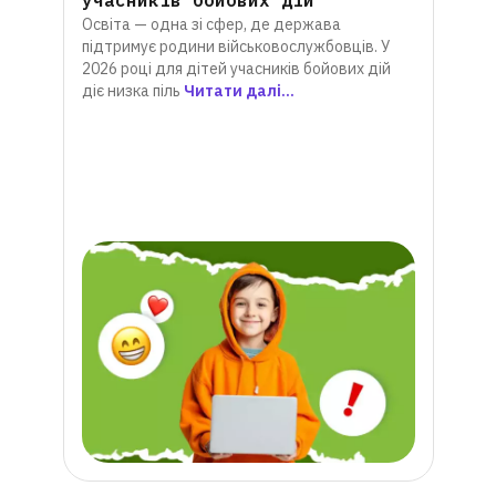
Освіта — одна зі сфер, де держава
 і
інт
підтримує родини військовослужбовців. У
Онлай
2026 році для дітей учасників бойових дій
альте
е
діє низка піль
Читати далі...
Водно
си,
прогр
р