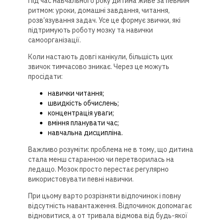
Під час навчального року дитина живе за певним
ритмом: уроки, домашні завдання, читання,
розв’язування задач. Усе це формує звички, які
підтримують роботу мозку та навички
самоорганізації.
Коли настають довгі канікули, більшість цих
звичок тимчасово зникає. Через це можуть
просідати:
навички читання;
швидкість обчислень;
концентрація уваги;
вміння планувати час;
навчальна дисципліна.
Важливо розуміти: проблема не в тому, що дитина
стала менш старанною чи перетворилась на
ледащо. Мозок просто перестає регулярно
використовувати певні навички.
При цьому варто розрізняти відпочинок і повну
відсутність навантаження. Відпочинок допомагає
відновитися, а от тривала відмова від будь-якої