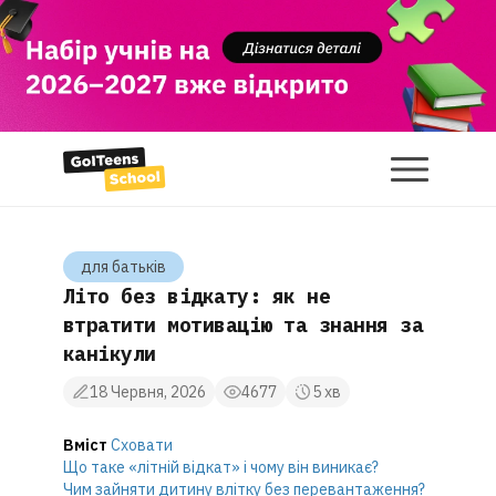
для батькiв
Літо без відкату: як не
втратити мотивацію та знання за
канікули
18 Червня, 2026
4677
5 хв
Вміст
Сховати
Що таке «літній відкат» і чому він виникає?
Чим зайняти дитину влітку без перевантаження?