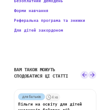
Безоплатний демодень
Форми навчання
Реферальна програма та знижки
Для дітей закордоном
ВАМ ТАКОЖ МОЖУТЬ
СПОДОБАТИСЯ ЦІ СТАТТІ
для батькiв
для
 хв
4 хв
 на
Пільги на освіту для дітей
Що 
6
учасників бойових дій
онл