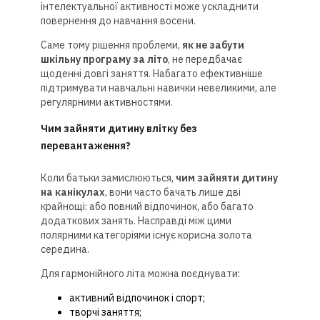
інтелектуальної активності може ускладнити
повернення до навчання восени.
Саме тому рішення проблеми,
як не забути
шкільну програму за літо
, не передбачає
щоденні довгі заняття. Набагато ефективніше
підтримувати навчальні навички невеликими, але
регулярними активностями.
Чим зайняти дитину влітку без
перевантаження?
Коли батьки замислюються,
чим зайняти дитину
на канікулах
, вони часто бачать лише дві
крайнощі: або повний відпочинок, або багато
додаткових занять. Насправді між цими
полярними категоріями існує корисна золота
середина.
Для гармонійного літа можна поєднувати:
активний відпочинок і спорт;
творчі заняття;