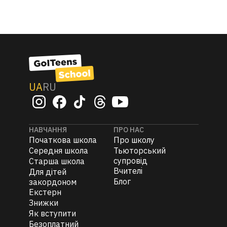
UA
RU
НАВЧАННЯ
ПРО НАС
Початкова школа
Про школу
Середня школа
Тьюторський
супровід
Старша школа
Вчителi
Для дітей
Блог
закордоном
Екстерн
Знижки
Як вступити
Безоплатний