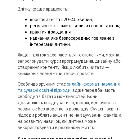
Влітку краще працюють:
короткі заняття 20–40 хвилин;
регулярність замість великих навантажень;
практичні завдання;
навчання, яке безпосередньо пов’язане з
інтересами дитини.
Якщо підліток захоплюється технологіями, можна
запропонувати курси програмування, дизайну або
створення контенту. Якщо любить читати —
книжкові челенджі чи творчі проєкти.
Особливо зручним стає
онлайн-формат навчання
та сучасні освітні підходи
, адже передбачають
свободу та багато можливостей. Вони
дозволяють поєднувати подорожі, відпочинок і
розвиток без жорсткого розкладу. Сучасні освітні
підходи роблять акцент не на заучуванні фактів, а
на розвитку навичок, які дитина може
використовувати в реальному житті.
Як підтримувати мотивацію без контролю і