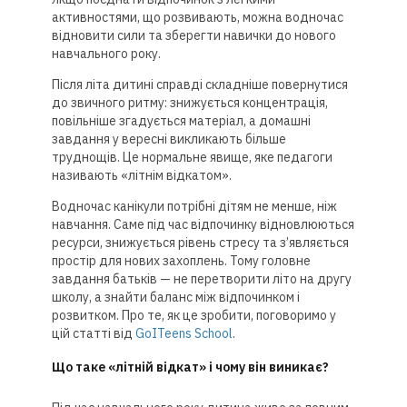
активностями, що розвивають, можна водночас
відновити сили та зберегти навички до нового
навчального року.
Після літа дитині справді складніше повернутися
до звичного ритму: знижується концентрація,
повільніше згадується матеріал, а домашні
завдання у вересні викликають більше
труднощів. Це нормальне явище, яке педагоги
називають «літнім відкатом».
Водночас канікули потрібні дітям не менше, ніж
навчання. Саме під час відпочинку відновлюються
ресурси, знижується рівень стресу та з’являється
простір для нових захоплень. Тому головне
завдання батьків — не перетворити літо на другу
школу, а знайти баланс між відпочинком і
розвитком. Про те, як це зробити, поговоримо у
цій статті від
GoITeens School
.
Що таке «літній відкат» і чому він виникає?