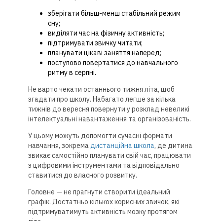
зберігати більш-менш стабільний режим
сну;
виділяти час на фізичну активність;
підтримувати звичку читати;
планувати цікаві заняття наперед;
поступово повертатися до навчального
ритму в серпні.
Не варто чекати останнього тижня літа, щоб
згадати про школу. Набагато легше за кілька
тижнів до вересня повернути у розклад невеликі
інтелектуальні навантаження та організованість.
У цьому можуть допомогти сучасні формати
навчання, зокрема
дистанційна школа
, де дитина
звикає самостійно планувати свій час, працювати
з цифровими інструментами та відповідально
ставитися до власного розвитку.
Головне — не прагнути створити ідеальний
графік. Достатньо кількох корисних звичок, які
підтримуватимуть активність мозку протягом