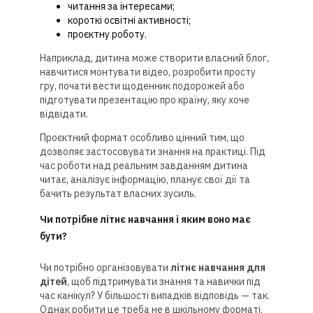
читання за інтересами;
короткі освітні активності;
проєктну роботу.
Наприклад, дитина може створити власний блог,
навчитися монтувати відео, розробити просту
гру, почати вести щоденник подорожей або
підготувати презентацію про країну, яку хоче
відвідати.
Проєктний формат особливо цінний тим, що
дозволяє застосовувати знання на практиці. Під
час роботи над реальним завданням дитина
читає, аналізує інформацію, планує свої дії та
бачить результат власних зусиль.
Чи потрібне літнє навчання і яким воно має
бути?
Чи потрібно організовувати
літнє навчання для
дітей
, щоб підтримувати знання та навички під
час канікул? У більшості випадків відповідь — так.
Однак робити це треба не в шкільному форматі.