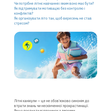
Чи потрібне літнє навчання і яким воно має бути?
Як підтримувати мотивацію без контролю і
конфліктів?
Як організувати літо так, щоб вересень не став
стресом?
Літні канікули — це не обов’язково синонім до
втрати знань чи нескінченної прокрастинації.
Якщо поєднати відпочинок з легкими