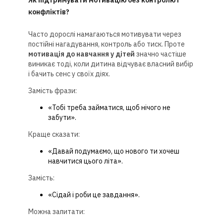
конфліктів?
Часто дорослі намагаються мотивувати через
постійні нагадування, контроль або тиск. Проте
мотивація до навчання у дітей
значно частіше
виникає тоді, коли дитина відчуває власний вибір
і бачить сенс у своїх діях.
Замість фрази:
«Тобі треба займатися, щоб нічого не
забути».
Краще сказати:
«Давай подумаємо, що нового ти хочеш
навчитися цього літа».
Замість:
«Сідай і роби це завдання».
Можна запитати: