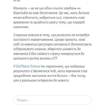
літа.
Канікули — це не ще один список завдань чи
боротьба за нові досягнення. Це час, коли дитина
може відпочити, набратися сил, отримати нові
враження та приділити увагу тому, що справді
захоплює.
І хороша новина в тому, що розвиток не потребує
постійного навантаження. Цікаві проєкти, нові
хобі та невеликі регулярні активності допомагають
підтримувати знання, зберігати цікавість до
навчання й без зайвого стресу повернутися до
шкільного ритму восени.н77
У
GoITeens School
ми переконані, що найкращі
результати з’являються тоді, коли навчання стає
природною частиною життя дитини — без тиску,
але з реальним інтересом до нового.