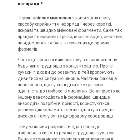
насправді?
Термін
кліпове мислення
з’явився для опису
способу сприйняття інформації через короткі,
яскраві та швидко змінювані фрагменти. Саме так
працюють новинні стрічки, короткі відео, рекламні
повідомлення та багато сучасних цифрових
форматів.
Часто це поняття використовують як пояснення
будь-яких труднощів з концентрацією. Проте
сучасні підходи до розвитку дітей пропонують
дивитися на ситуацію ширше. Частина фахівців
переконана, що сучасні діти не втратили
здатність до глибокого мислення. Вони просто по-
іншому взаємодіють з інформацією: швидше
знаходять потрібні відомості, користуються
різними джерелами та легше адаптуються до
високого темпу змін у цифровому середовищі.
Тому важливо розрізняти адаптацію до
цифрового світу та реальні труднощі з увагою.
Якщо дитина може захоплено працювати над