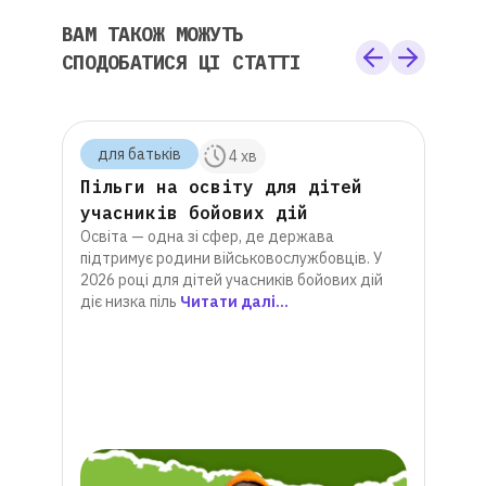
ВАМ ТАКОЖ МОЖУТЬ
СПОДОБАТИСЯ ЦІ СТАТТІ
для батькiв
для
 хв
4 хв
 на
Пільги на освіту для дітей
Що 
6
учасників бойових дій
онл
Освіта — одна зі сфер, де держава
 і
інт
підтримує родини військовослужбовців. У
Онлай
2026 році для дітей учасників бойових дій
альте
е
діє низка піль
Читати далі...
Водно
си,
прогр
р