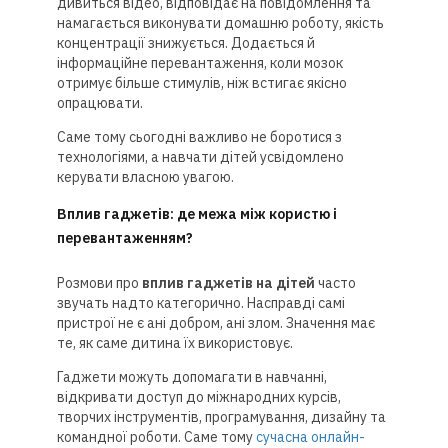
дивиться відео, відповідає на повідомлення та
намагається виконувати домашню роботу, якість
концентрації знижується. Додається й
інформаційне перевантаження, коли мозок
отримує більше стимулів, ніж встигає якісно
опрацювати.
Саме тому сьогодні важливо не боротися з
технологіями, а навчати дітей усвідомлено
керувати власною увагою.
Вплив гаджетів: де межа між користю і
перевантаженням?
Розмови про
вплив гаджетів на дітей
часто
звучать надто категорично. Насправді самі
пристрої не є ані добром, ані злом. Значення має
те, як саме дитина їх використовує.
Гаджети можуть допомагати в навчанні,
відкривати доступ до міжнародних курсів,
творчих інструментів, програмування, дизайну та
командної роботи. Саме тому
сучасна онлайн-