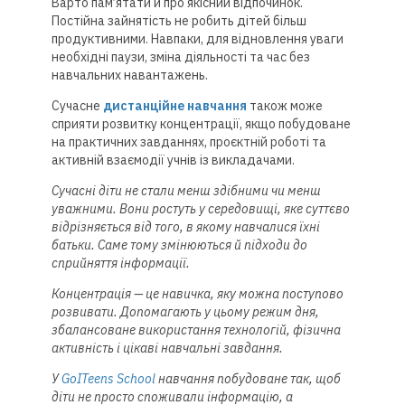
Варто пам’ятати й про якісний відпочинок.
Постійна зайнятість не робить дітей більш
продуктивними. Навпаки, для відновлення уваги
необхідні паузи, зміна діяльності та час без
навчальних навантажень.
Сучасне
дистанційне навчання
також може
сприяти розвитку концентрації, якщо побудоване
на практичних завданнях, проєктній роботі та
активній взаємодії учнів із викладачами.
Сучасні діти не стали менш здібними чи менш
уважними. Вони ростуть у середовищі, яке суттєво
відрізняється від того, в якому навчалися їхні
батьки. Саме тому змінюються й підходи до
сприйняття інформації.
Концентрація — це навичка, яку можна поступово
розвивати. Допомагають у цьому режим дня,
збалансоване використання технологій, фізична
активність і цікаві навчальні завдання.
У
GoITeens School
навчання побудоване так, щоб
діти не просто споживали інформацію, а