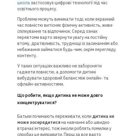
школа
застосовує цифрові технології під час
освітнього процесу.
Проблеми можуть виникати тоді, коли екранний
час повністю витісняє фізичну активність, живе
спілкування та відпочинок. Серед ознак
перевтоми варто звернути увагу на постійну
втому, дратівливість, труднощі із засинанням або
небажання займатися будь-чим, окрім перегляду
контенту.
У таких ситуаціях важливо не забороняти
гаджети повністю, а допомогти дитині
вибудувати здоровий баланс між онлайн- та
офлайн-активностями.
Що робити, якщо дитина не може довго
концентруватися?
Батьки починають переживати, коли
дитина не
може зосередитися
на навчанні або швидко
втрачає інтерес, тож інколи роблять помилки у
спробах це виправити. Перш за все варто