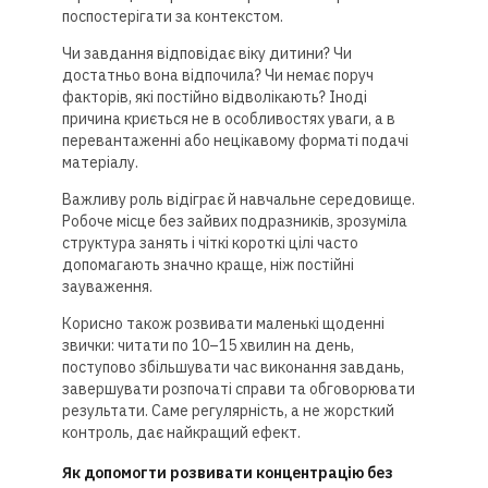
поспостерігати за контекстом.
Чи завдання відповідає віку дитини? Чи
достатньо вона відпочила? Чи немає поруч
факторів, які постійно відволікають? Іноді
причина криється не в особливостях уваги, а в
перевантаженні або нецікавому форматі подачі
матеріалу.
Важливу роль відіграє й навчальне середовище.
Робоче місце без зайвих подразників, зрозуміла
структура занять і чіткі короткі цілі часто
допомагають значно краще, ніж постійні
зауваження.
Корисно також розвивати маленькі щоденні
звички: читати по 10–15 хвилин на день,
поступово збільшувати час виконання завдань,
завершувати розпочаті справи та обговорювати
результати. Саме регулярність, а не жорсткий
контроль, дає найкращий ефект.
Як допомогти розвивати концентрацію без