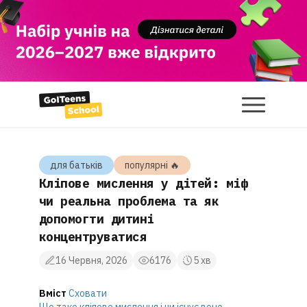
для батькiв
популярнi 🔥
Кліпове мислення у дітей: міф
чи реальна проблема та як
допомогти дитині
концентруватися
16 Червня, 2026
6176
5 хв
Вміст
Сховати