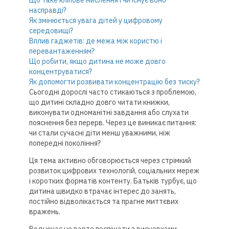
Що таке кліпове мислення і чи існує воно
насправді?
Як змінюється увага дітей у цифровому
середовищі?
Вплив гаджетів: де межа між користю і
перевантаженням?
Що робити, якщо дитина не може довго
концентруватися?
Як допомогти розвивати концентрацію без тиску?
Сьогодні дорослі часто стикаються з проблемою,
що дитині складно довго читати книжки,
виконувати одноманітні завдання або слухати
пояснення без перерв. Через це виникає питання:
чи стали сучасні діти менш уважними, ніж
попередні покоління?
Ця тема активно обговорюється через стрімкий
розвиток цифрових технологій, соціальних мереж
і коротких форматів контенту. Батьків турбує, що
дитина швидко втрачає інтерес до занять,
постійно відволікається та прагне миттєвих
вражень.