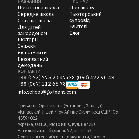
НАВЧАННЯ
ПРО НАС
Початкова школа
Про школу
Середня школа
Тьюторський
супровід
Старша школа
Вчителi
Для дітей
Блог
закордоном
Екстерн
Знижки
Як вступити
Безоплатний
демодень
КОНТАКТИ
+38 (073) 775 20 47
+38 (050) 472 90 48
+38 (067) 112 65 78
info.school@goiteens.com
Приватна Організація (Установа, Заклад)
«Київський Ліцей «
Гоу Айтінс Скул
», код ЄДРПОУ
45594022
Україна, 03150, місто Київ, вул. Велика
Васильківська, будинок 72, офіс 153
Освітня ліцензія
Освітні документи
Договір